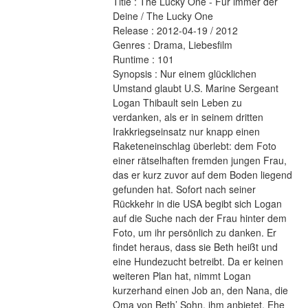
Title : The Lucky One - Für immer der 
Deine / The Lucky One 
Release : 2012-04-19 / 2012 
Genres : Drama, Liebesfilm 
Runtime : 101 
Synopsis : Nur einem glücklichen 
Umstand glaubt U.S. Marine Sergeant 
Logan Thibault sein Leben zu 
verdanken, als er in seinem dritten 
Irakkriegseinsatz nur knapp einen 
Raketeneinschlag überlebt: dem Foto 
einer rätselhaften fremden jungen Frau, 
das er kurz zuvor auf dem Boden liegend 
gefunden hat. Sofort nach seiner 
Rückkehr in die USA begibt sich Logan 
auf die Suche nach der Frau hinter dem 
Foto, um ihr persönlich zu danken. Er 
findet heraus, dass sie Beth heißt und 
eine Hundezucht betreibt. Da er keinen 
weiteren Plan hat, nimmt Logan 
kurzerhand einen Job an, den Nana, die 
Oma von Beth’ Sohn, ihm anbietet. Ehe 